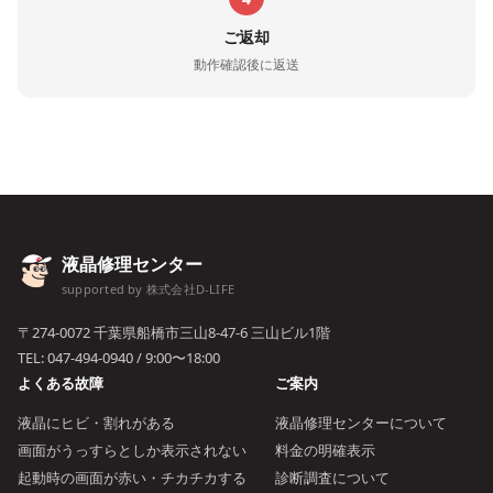
ご返却
動作確認後に返送
液晶修理センター
supported by 株式会社D-LIFE
〒274-0072 千葉県船橋市三山8-47-6 三山ビル1階
TEL:
047-494-0940
/ 9:00〜18:00
よくある故障
ご案内
液晶にヒビ・割れがある
液晶修理センターについて
画面がうっすらとしか表示されない
料金の明確表示
起動時の画面が赤い・チカチカする
診断調査について