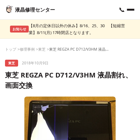
📞
液晶修理センター
【8月の定休日以外の休み】8/16、25、30 【短縮営
お知らせ
業】8/11(月) 17時閉店となります。
トップ
修理事例
東芝
東芝 REGZA PC D712/V3HM 液晶割れ、画面交換
2018年10月9日
東芝
東芝 REGZA PC D712/V3HM 液晶割れ、
画面交換