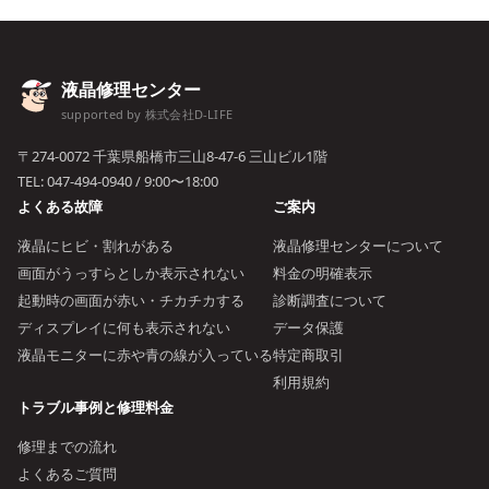
液晶修理センター
supported by 株式会社D-LIFE
〒274-0072 千葉県船橋市三山8-47-6 三山ビル1階
TEL:
047-494-0940
/ 9:00〜18:00
よくある故障
ご案内
液晶にヒビ・割れがある
液晶修理センターについて
画面がうっすらとしか表示されない
料金の明確表示
起動時の画面が赤い・チカチカする
診断調査について
ディスプレイに何も表示されない
データ保護
液晶モニターに赤や青の線が入っている
特定商取引
利用規約
トラブル事例と修理料金
修理までの流れ
よくあるご質問