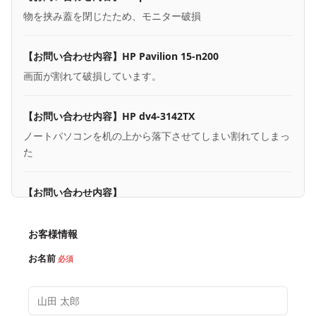
物を挟み蓋を閉じたため、モニター破損
【お問い合わせ内容】HP Pavilion 15-n200
画面が割れて破損しています。
【お問い合わせ内容】HP dv4-3142TX
ノートパソコンを机の上から落下させてしまい割れてしまっ
た
【お問い合わせ内容】
HPのノートPCにて液晶割れが起こっております。
ディスプレイをよく見るとひびが入っているのが確認でき、
お客様情報
ディスプレイが乱れて映り、操作が困難な状況となっており
お名前
必須
ます。
ひびについては浅そうには見えますが、かなり大きなひびと
なっております。
また、見積書という形で書面をいただくことは可能でしょう