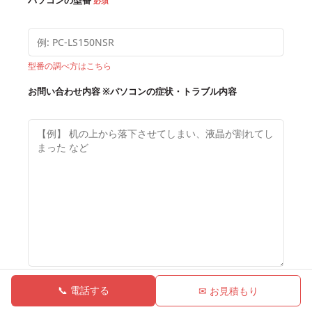
必須
ノート画面の縦横に無数の線が入り白くしか表示しない部分
がある
型番の調べ方はこちら
【お問い合わせ内容】probook 4530S
ノートパソコンの画面が上下に、ちらつきます。
お問い合わせ内容
※パソコンの症状・トラブル内容
上下に2重にぶれています。
出荷時の状態にwindows7をセットアップしましたが、治り
ませんでした。
修理できますか？
【お問い合わせ内容】HP ENVY15-j131TX
液晶が割れているようです。幾らで直せますでしょうか？
【お問い合わせ内容】HP ENVY Spectre XT
閉じている時に重いものがのった液晶が内部に線が入り、割
れているようで、部分的にしか表示しない。
📞 電話する
✉ お見積もり