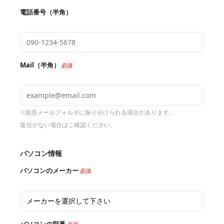
か。
電話番号（半角）
【お問い合わせ内容】HP ProBook 4540s
ノートパソコンに何かを挟んで綴じでしまい、モニターが割
れてしまった。
Mail（半角）
必須
本体に影響はなく、現在モニタをつないで利用中。
【お問い合わせ内容】HP Pavilion dv6 Notebook PC
※迷惑メールフォルダに振り分けられる場合があります。
マウスをキーボードに乗せたまま閉じてしまい、ディスプレ
返信がない場合はご確認ください。
イが割れている状態です。
パソコン修理の際の見積もりを教えてください。
パソコン情報
【お問い合わせ内容】FV889AV
パソコンのメーカー
必須
マウス、タブレットを挟んだ状態でノートPCを閉じてしま
い、モニターが割れてしまいました。
【お問い合わせ内容】HP probook4525s
パソコンの型番