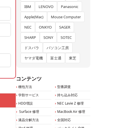
IBM
LENOVO
Panasonic
Apple(Mac)
Mouse Computer
NEC
ONKYO
SAGER
SHARP
SONY
SOTEC
ドスパラ
パソコン工房
ヤマダ電機
富士通
東芝
コンテンツ
梱包方法
型番調査
学割サービス
持ち込み対応
HDD増設
NEC Lavie Z 修理
Surface 修理
MacBook Air 修理
液晶分解方法
全国対応