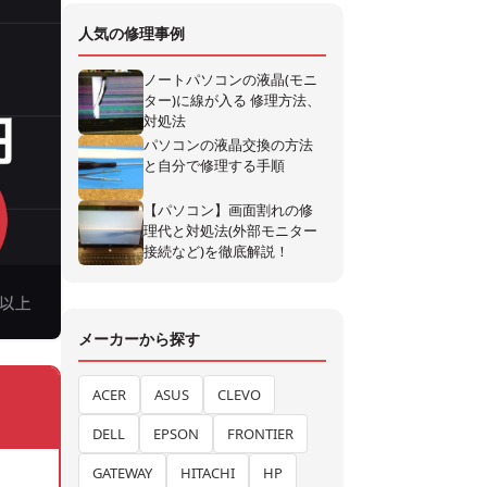
人気の修理事例
ノートパソコンの液晶(モニ
ター)に線が入る 修理方法、
対処法
パソコンの液晶交換の方法
と自分で修理する手順
【パソコン】画面割れの修
理代と対処法(外部モニター
接続など)を徹底解説！
メーカーから探す
ACER
ASUS
CLEVO
DELL
EPSON
FRONTIER
GATEWAY
HITACHI
HP