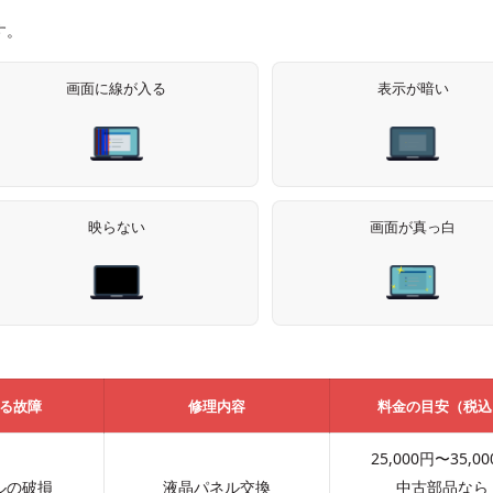
す。
画面に線が入る
表示が暗い
映らない
画面が真っ白
る故障
修理内容
料金の目安（税込
25,000円
〜
35,0
ルの破損
液晶パネル交換
中古部品なら