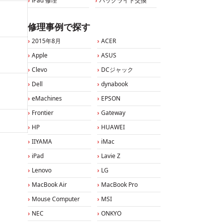
iPad 修理
バックライト交換
修理事例で探す
2015年8月
ACER
Apple
ASUS
Clevo
DCジャック
Dell
dynabook
eMachines
EPSON
Frontier
Gateway
HP
HUAWEI
IIYAMA
iMac
iPad
Lavie Z
Lenovo
LG
MacBook Air
MacBook Pro
Mouse Computer
MSI
NEC
ONKYO