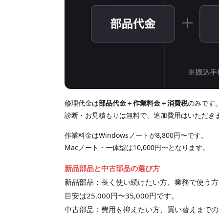
修理代金は
部品代金＋作業料金＋消費税
のみです
診断・お見積もりは無料で、追加費用はいただき
作業料金は
Windowsノート
が
8,800円〜
です。
Macノート・一体型
は
10,000円〜
となります。
新品部品と中古部品の選び方
新品部品：長く使い続けたい方、業務で使う方
目安は
25,000円
〜
35,000円
です。
中古部品：費用を抑えたい方、買い替えまでの