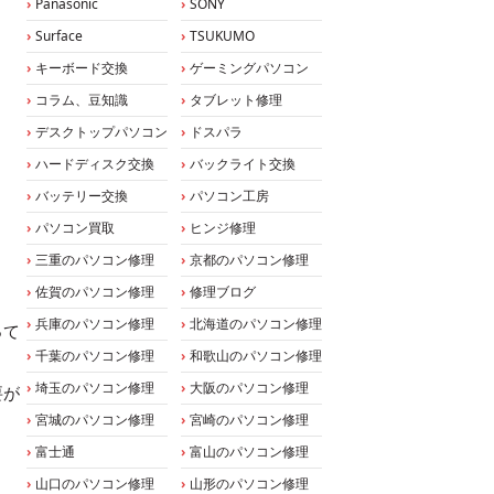
Panasonic
SONY
Surface
TSUKUMO
キーボード交換
ゲーミングパソコン
コラム、豆知識
タブレット修理
デスクトップパソコン
ドスパラ
ハードディスク交換
バックライト交換
バッテリー交換
パソコン工房
パソコン買取
ヒンジ修理
三重のパソコン修理
京都のパソコン修理
佐賀のパソコン修理
修理ブログ
兵庫のパソコン修理
北海道のパソコン修理
って
千葉のパソコン修理
和歌山のパソコン修理
埼玉のパソコン修理
大阪のパソコン修理
要が
宮城のパソコン修理
宮崎のパソコン修理
富士通
富山のパソコン修理
山口のパソコン修理
山形のパソコン修理