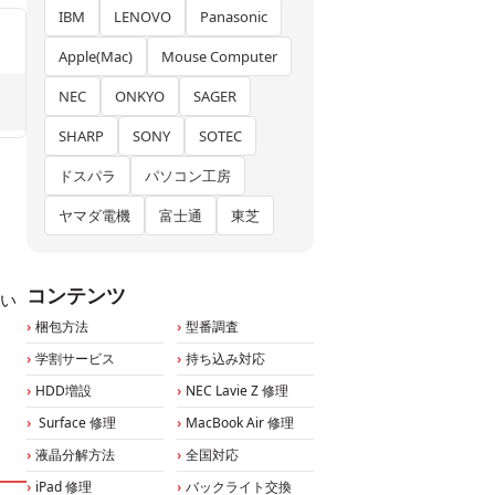
IBM
LENOVO
Panasonic
Apple(Mac)
Mouse Computer
NEC
ONKYO
SAGER
SHARP
SONY
SOTEC
ドスパラ
パソコン工房
ヤマダ電機
富士通
東芝
コンテンツ
てい
梱包方法
型番調査
学割サービス
持ち込み対応
HDD増設
NEC Lavie Z 修理
Surface 修理
MacBook Air 修理
液晶分解方法
全国対応
iPad 修理
バックライト交換