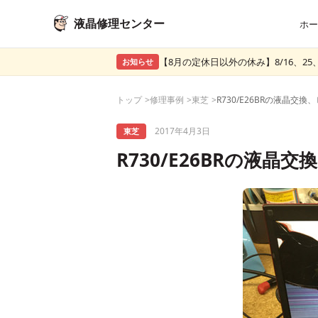
液晶修理センター
ホー
【8月の定休日以外の休み】8/16、25、
お知らせ
トップ
修理事例
東芝
2017年4月3日
東芝
R730/E26BRの液