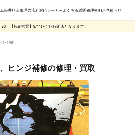
ム
修理料金
修理の流れ
対応メーカー
よくある質問
修理事例
お見積もり
30 【短縮営業】8/11(月) 17時閉店となります。
R730/E26BRの液晶交換、ヒンジ補修の修理・買取
晶交換、ヒンジ補修の修理・買取