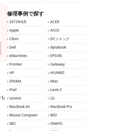
修理事例で探す
2015年8月
ACER
Apple
ASUS
Clevo
DCジャック
Dell
dynabook
eMachines
EPSON
Frontier
Gateway
HP
HUAWEI
IIYAMA
iMac
iPad
Lavie Z
かも
Lenovo
LG
MacBook Air
MacBook Pro
Mouse Computer
MSI
NEC
ONKYO