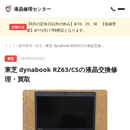
📞
液晶修理センター
【8月の定休日以外の休み】8/16、25、30 【短縮営
お知らせ
業】8/11(月) 17時閉店となります。
トップ
修理事例
東芝
東芝 dynabook RZ63/CSの液晶交換修理・買取
2018年4月26日
東芝
東芝 dynabook RZ63/CSの液晶交換修
理・買取