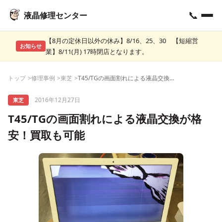
📞
液晶修理センター
【8月の定休日以外の休み】8/16、25、30 【短縮営
お知らせ
業】8/11(月) 17時閉店となります。
トップ
修理事例
東芝
T45/TGの画面割れによる液晶交換が格安！買取も可能
2016年12月27日
東芝
T45/TGの画面割れによる液晶交換が格
安！買取も可能