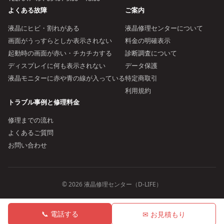
よくある故障
ご案内
液晶にヒビ・割れがある
液晶修理センターについて
画面がうっすらとしか表示されない
料金の明確表示
起動時の画面が赤い・チカチカする
診断調査について
ディスプレイに何も表示されない
データ保護
液晶モニターに赤や青の線が入っている
特定商取引
利用規約
トラブル事例と修理料金
修理までの流れ
よくあるご質問
お問い合わせ
© 2026 液晶修理センター（D-LIFE）
📞 電話する
✉ お見積もり