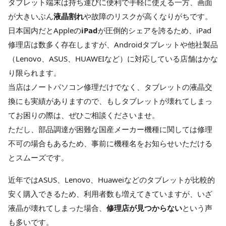
タブレット端末は持ち運びに便利で手軽に使える一方、画面
が大きいぶん
液晶割れ
や故障のリスクが高くなりがちです。
日本国内だとAppleの
iPad
が圧倒的シェアを誇るため、iPad
修理店は数多く存在しますが、Androidタブレットや他社製品
（Lenovo、ASUS、HUAWEIなど）に対応している店舗はかな
り限られます。
当店はノートパソコン修理だけでなく、タブレットの液晶交
換にも実績がありますので、もしタブレットが壊れてしまっ
てお困りの際は、ぜひご相談くださいませ。
ただし、部品調達が困難な国産メーカー機種に関しては修理
不可の場合もあるため、事前に機種名をお知らせいただける
とスムーズです。
近年ではASUS、Lenovo、Huaweiなどのタブレットが比較的
安く購入できるため、利用者数も増えてきていますが、いざ
液晶が壊れてしまった場合、
修理店が見つからない
という声
も多いです。