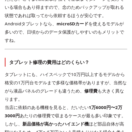
いる場合もあり得ますので、念のためバックアップが取れる
状態であれば取ってから依頼するほうが安心です。
Androidタブレットなら、
microSDカード
を使えるモデルが
多いので、日頃からのデータ保護がしやすいのもメリットで
すね。
タブレット修理の費用はどのくらい？
タブレットにも、ハイスペックで10万円以上するモデルから
格安の1万円台モデルまで多様な価格帯がありますが、当然な
がら液晶パネルのグレードも違うため、
修理費
も大きく異な
ります。
当店に依頼のある機種を見ると、だいたい
1万6000円〜2万
3000円
あたりの修理費で収まるケースが最も多い印象です。
しかし、
新品価格が高かったハイエンド機
ほど部品自体が高
額になるため、4万〜5万円という見積もりになる場合も考え