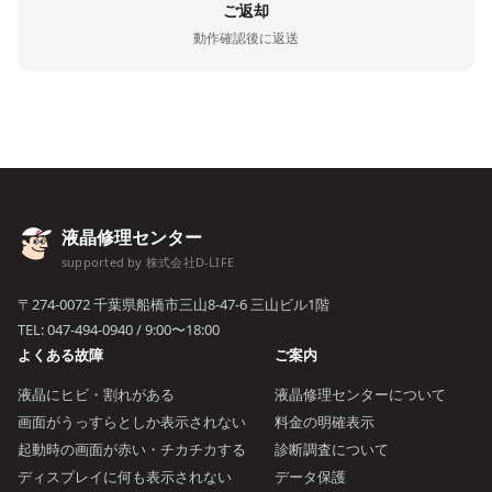
ご返却
動作確認後に返送
液晶修理センター
supported by 株式会社D-LIFE
〒274-0072 千葉県船橋市三山8-47-6 三山ビル1階
TEL:
047-494-0940
/ 9:00〜18:00
よくある故障
ご案内
液晶にヒビ・割れがある
液晶修理センターについて
画面がうっすらとしか表示されない
料金の明確表示
起動時の画面が赤い・チカチカする
診断調査について
ディスプレイに何も表示されない
データ保護