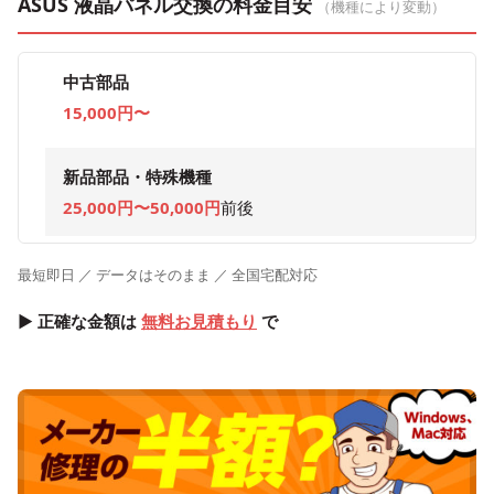
ASUS 液晶パネル交換の料金目安
（機種により変動）
中古部品
15,000円〜
新品部品・特殊機種
25,000円〜50,000円
前後
最短即日 ／ データはそのまま ／ 全国宅配対応
▶ 正確な金額は
無料お見積もり
で