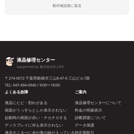
動作確認後に返送
液晶修理センター
supported by 株式会社D-LIFE
〒274-0072 千葉県船橋市三山8-47-6 三山ビル1階
TEL:
047-494-0940
/ 9:00〜18:00
よくある故障
ご案内
液晶にヒビ・割れがある
液晶修理センターについて
画面がうっすらとしか表示されない
料金の明確表示
起動時の画面が赤い・チカチカする
診断調査について
ディスプレイに何も表示されない
データ保護
液晶モニターに赤や青の線が入っている
特定商取引