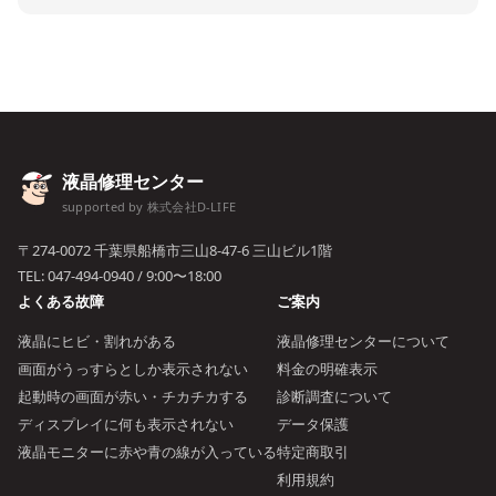
液晶修理センター
supported by 株式会社D-LIFE
〒274-0072 千葉県船橋市三山8-47-6 三山ビル1階
TEL:
047-494-0940
/ 9:00〜18:00
よくある故障
ご案内
液晶にヒビ・割れがある
液晶修理センターについて
画面がうっすらとしか表示されない
料金の明確表示
起動時の画面が赤い・チカチカする
診断調査について
ディスプレイに何も表示されない
データ保護
液晶モニターに赤や青の線が入っている
特定商取引
利用規約