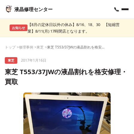
📞
液晶修理センター
【8月の定休日以外の休み】8/16、18、30 【短縮営
お知らせ
業】8/11(月) 17時閉店となります。
トップ
修理事例
東芝
東芝 T553/37JWの液晶割れを格安修理・買取
2017年1月16日
東芝
東芝 T553/37JWの液晶割れを格安修理・
買取