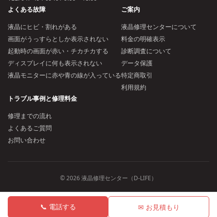
よくある故障
ご案内
液晶にヒビ・割れがある
液晶修理センターについて
画面がうっすらとしか表示されない
料金の明確表示
起動時の画面が赤い・チカチカする
診断調査について
ディスプレイに何も表示されない
データ保護
液晶モニターに赤や青の線が入っている
特定商取引
利用規約
トラブル事例と修理料金
修理までの流れ
よくあるご質問
お問い合わせ
© 2026 液晶修理センター（D-LIFE）
📞 電話する
✉ お見積もり