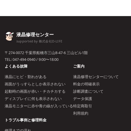
液晶修理センター
supported by 株式会社D-LIFE
〒274-0072 千葉県船橋市三山8-47-6 三山ビル1階
TEL:
047-494-0940
/ 9:00〜18:00
よくある故障
ご案内
液晶にヒビ・割れがある
液晶修理センターについて
画面がうっすらとしか表示されない
料金の明確表示
起動時の画面が赤い・チカチカする
診断調査について
ディスプレイに何も表示されない
データ保護
液晶モニターに赤や青の線が入っている
特定商取引
利用規約
トラブル事例と修理料金
修理までの流れ