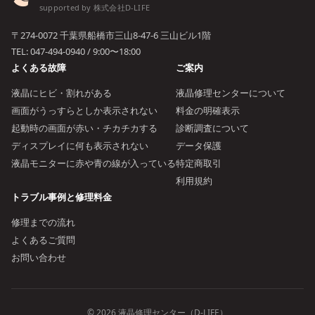
supported by 株式会社D-LIFE
〒274-0072 千葉県船橋市三山8-47-6 三山ビル1階
TEL:
047-494-0940
/ 9:00〜18:00
よくある故障
ご案内
液晶にヒビ・割れがある
液晶修理センターについて
画面がうっすらとしか表示されない
料金の明確表示
起動時の画面が赤い・チカチカする
診断調査について
ディスプレイに何も表示されない
データ保護
液晶モニターに赤や青の線が入っている
特定商取引
利用規約
トラブル事例と修理料金
修理までの流れ
よくあるご質問
お問い合わせ
© 2026 液晶修理センター（D-LIFE）