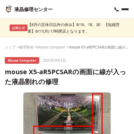
📞
液晶修理センター
【8月の定休日以外の休み】8/16、18、30 【短縮営
お知らせ
業】8/11(月) 17時閉店となります。
トップ
修理事例
Mouse Computer
mouse X5-aR5PCSARの画面に線が入った液晶割れの修理
2022年4月2日
Mouse Computer
mouse X5-aR5PCSARの画面に線が入っ
た液晶割れの修理