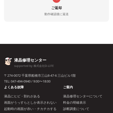
ご返却
動作確認後に返送
液晶修理センター
supported by 株式会社D-LIFE
〒274-0072 千葉県船橋市三山8-47-6 三山ビル1階
TEL:
047-494-0940
/ 9:00〜18:00
よくある故障
ご案内
液晶にヒビ・割れがある
液晶修理センターについて
画面がうっすらとしか表示されない
料金の明確表示
起動時の画面が赤い・チカチカする
診断調査について