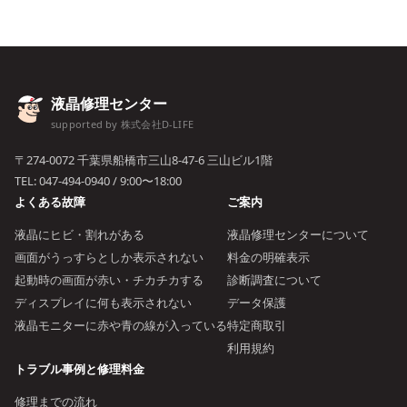
液晶修理センター
supported by 株式会社D-LIFE
〒274-0072 千葉県船橋市三山8-47-6 三山ビル1階
TEL:
047-494-0940
/ 9:00〜18:00
よくある故障
ご案内
液晶にヒビ・割れがある
液晶修理センターについて
画面がうっすらとしか表示されない
料金の明確表示
起動時の画面が赤い・チカチカする
診断調査について
ディスプレイに何も表示されない
データ保護
液晶モニターに赤や青の線が入っている
特定商取引
利用規約
トラブル事例と修理料金
修理までの流れ