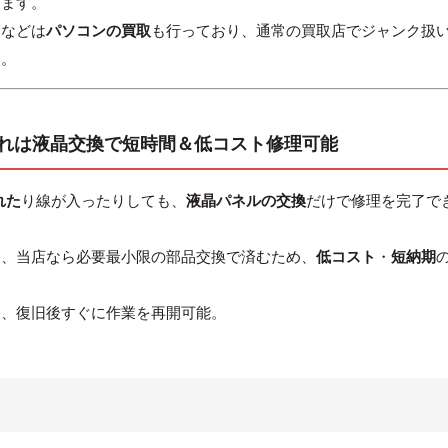
きます。
合などは
パソコンの買取
も行っており、通常の買取店でジャンク扱
す。
画面割れは液晶交換で短時間＆低コスト修理可能
れた
り線が入ったりしても、
液晶パネルの交換
だけで修理を完了で
も、当店なら必要最小限の部品交換で済むため、
低コスト
・
短納期
め、復旧後すぐに作業を再開可能。