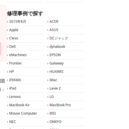
修理事例で探す
2015年8月
ACER
Apple
ASUS
Clevo
DCジャック
Dell
dynabook
eMachines
EPSON
Frontier
Gateway
HP
HUAWEI
IIYAMA
iMac
問題
う」
iPad
Lavie Z
Lenovo
LG
MacBook Air
MacBook Pro
Mouse Computer
MSI
NEC
ONKYO