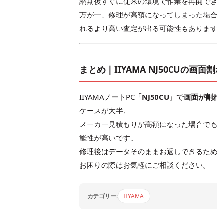
納期後すぐに従来の環境で作業を再開で
万が一、修理が高額になってしまった場
れるより高い査定が出る可能性もありま
まとめ｜IIYAMA NJ50CUの
IIYAMAノートPC
「NJ50CU」
で
画面が割
ケースが大半。
メーカー見積もりが高額になった場合で
能性が高いです。
修理後はデータそのままお返しできるた
お困りの際はお気軽にご相談ください。
カテゴリー:
IIYAMA