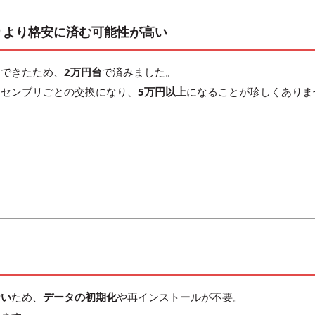
りより格安に済む可能性が高い
用できたため、
2万円台
で済みました。
アセンブリごとの交換になり、
5万円以上
になることが珍しくありま
ない
ため、
データの初期化
や再インストールが不要。