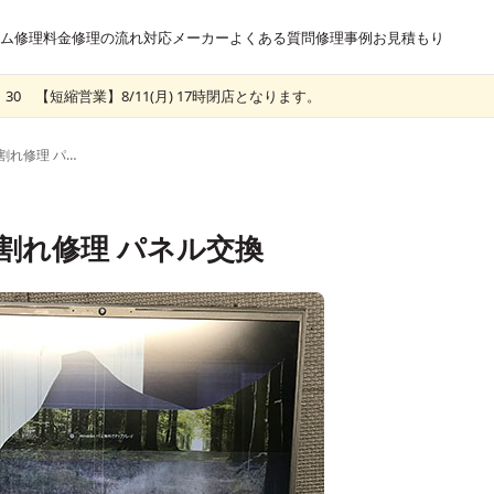
ム
修理料金
修理の流れ
対応メーカー
よくある質問
修理事例
お見積もり
30 【短縮営業】8/11(月) 17時閉店となります。
IIYAMA NJ50CUの液晶割れ修理 パネル交換
液晶割れ修理 パネル交換