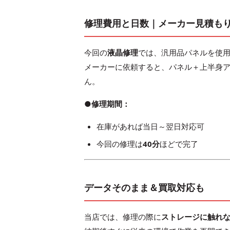
修理費用と日数｜メーカー見積も
今回の
液晶修理
では、汎用品パネルを使
メーカーに依頼すると、パネル＋上半身
ん。
●修理期間：
在庫があれば
当日～翌日
対応可
今回の修理は
40分
ほどで完了
データそのまま＆買取対応も
当店では、修理の際に
ストレージに触れ