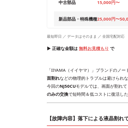
中古部品
15,000円〜
新品部品・特殊機種
25,000円〜50,
最短即日 ／ データはそのまま ／ 全国宅配対応
▶ 正確な金額は
無料お見積もり
で
「IIYAMA（イイヤマ）」ブランドの
面割れ
などの物理的トラブルは避けられ
今回の
NJ50CU
モデルでは、画面が割れて
のみの交換
で短時間＆低コストに復活し
【故障内容】落下による液晶割れ