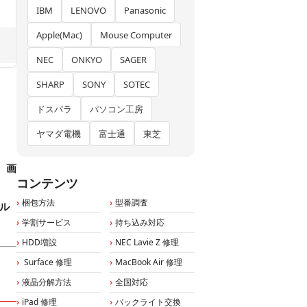
IBM
LENOVO
Panasonic
Apple(Mac)
Mouse Computer
NEC
ONKYO
SAGER
SHARP
SONY
SOTEC
ドスパラ
パソコン工房
ヤマダ電機
富士通
東芝
、
画
コンテンツ
梱包方法
型番調査
ル
学割サービス
持ち込み対応
HDD増設
NEC Lavie Z 修理
Surface 修理
MacBook Air 修理
液晶分解方法
全国対応
iPad 修理
バックライト交換