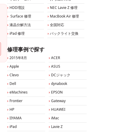
HDD増設
NEC Lavie Z 修理
Surface 修理
MacBook Air 修理
液晶分解方法
全国対応
iPad 修理
バックライト交換
修理事例で探す
2015年8月
ACER
Apple
ASUS
Clevo
DCジャック
Dell
dynabook
eMachines
EPSON
Frontier
Gateway
HP
HUAWEI
IIYAMA
iMac
iPad
Lavie Z