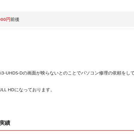
000円
前後
H038-i3-UHDS-Dの画面が映らないとのことでパソコン修理の依頼をし
ULL HDになっております。
理実績