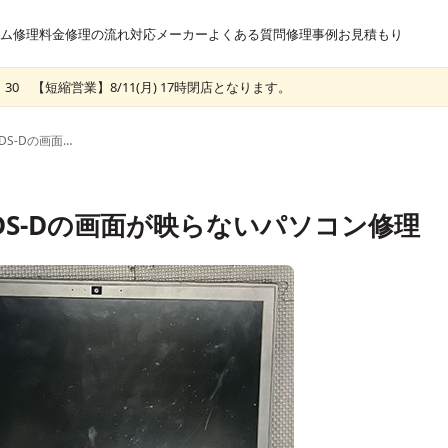
ム
修理料金
修理の流れ
対応メーカー
よくある質問
修理事例
お見積もり
30 【短縮営業】8/11(月) 17時閉店となります。
STYLE-15FH038-i3-UHDS-Dの画面が映らないパソコン修理
i3-UHDS-Dの画面が映らないパソコン修理