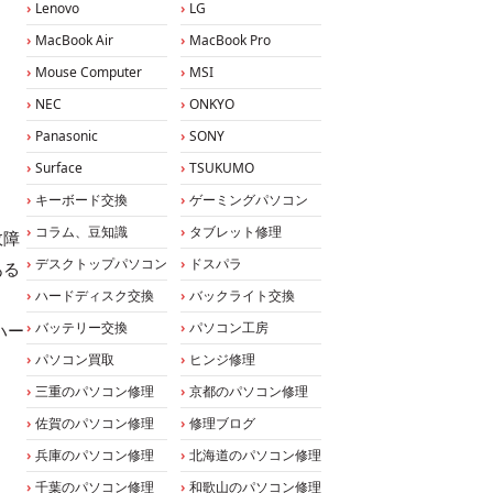
Lenovo
LG
MacBook Air
MacBook Pro
Mouse Computer
MSI
NEC
ONKYO
Panasonic
SONY
Surface
TSUKUMO
キーボード交換
ゲーミングパソコン
コラム、豆知識
タブレット修理
故障
デスクトップパソコン
ドスパラ
ある
ハードディスク交換
バックライト交換
バッテリー交換
パソコン工房
ハー
パソコン買取
ヒンジ修理
三重のパソコン修理
京都のパソコン修理
佐賀のパソコン修理
修理ブログ
兵庫のパソコン修理
北海道のパソコン修理
千葉のパソコン修理
和歌山のパソコン修理