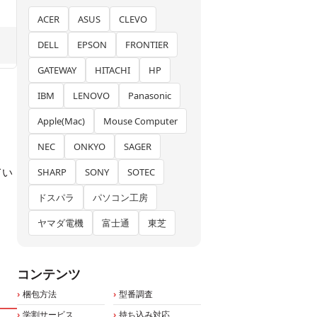
ACER
ASUS
CLEVO
DELL
EPSON
FRONTIER
GATEWAY
HITACHI
HP
IBM
LENOVO
Panasonic
Apple(Mac)
Mouse Computer
NEC
ONKYO
SAGER
てい
SHARP
SONY
SOTEC
ドスパラ
パソコン工房
ヤマダ電機
富士通
東芝
コンテンツ
梱包方法
型番調査
学割サービス
持ち込み対応