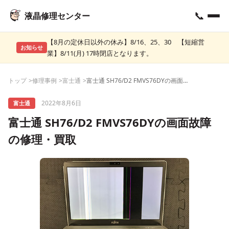
📞
液晶修理センター
【8月の定休日以外の休み】8/16、25、30 【短縮営
お知らせ
業】8/11(月) 17時閉店となります。
トップ
修理事例
富士通
富士通 SH76/D2 FMVS76DYの画面故障の修理・買取
2022年8月6日
富士通
富士通 SH76/D2 FMVS76DYの画面故障
の修理・買取