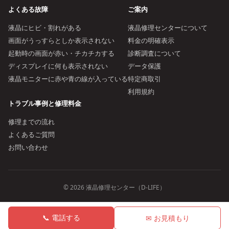
よくある故障
ご案内
液晶にヒビ・割れがある
液晶修理センターについて
画面がうっすらとしか表示されない
料金の明確表示
起動時の画面が赤い・チカチカする
診断調査について
ディスプレイに何も表示されない
データ保護
液晶モニターに赤や青の線が入っている
特定商取引
利用規約
トラブル事例と修理料金
修理までの流れ
よくあるご質問
お問い合わせ
© 2026 液晶修理センター（D-LIFE）
📞 電話する
✉ お見積もり