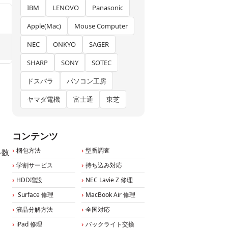
IBM
LENOVO
Panasonic
Apple(Mac)
Mouse Computer
NEC
ONKYO
SAGER
SHARP
SONY
SOTEC
ドスパラ
パソコン工房
ヤマダ電機
富士通
東芝
コンテンツ
梱包方法
型番調査
多数
学割サービス
持ち込み対応
HDD増設
NEC Lavie Z 修理
Surface 修理
MacBook Air 修理
液晶分解方法
全国対応
iPad 修理
バックライト交換