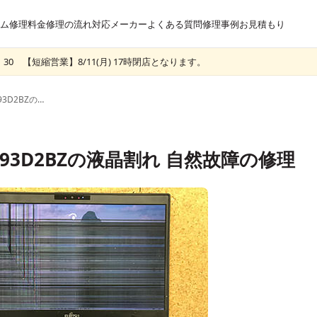
ム
修理料金
修理の流れ
対応メーカー
よくある質問
修理事例
お見積もり
30 【短縮営業】8/11(月) 17時閉店となります。
富士通 UH93/D2 FMVU93D2BZの液晶割れ 自然故障の修理
VU93D2BZの液晶割れ 自然故障の修理