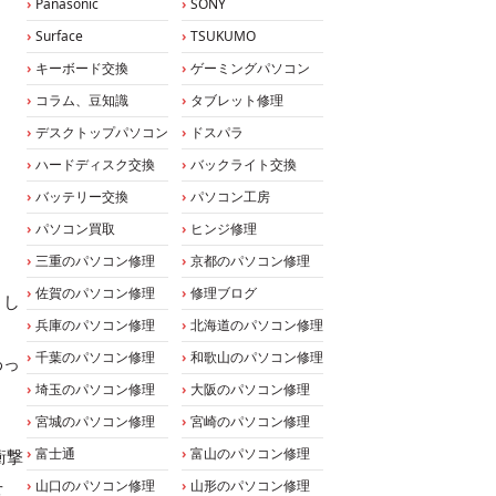
Panasonic
SONY
Surface
TSUKUMO
キーボード交換
ゲーミングパソコン
コラム、豆知識
タブレット修理
デスクトップパソコン
ドスパラ
ハードディスク交換
バックライト交換
バッテリー交換
パソコン工房
パソコン買取
ヒンジ修理
三重のパソコン修理
京都のパソコン修理
佐賀のパソコン修理
修理ブログ
まし
兵庫のパソコン修理
北海道のパソコン修理
千葉のパソコン修理
和歌山のパソコン修理
わっ
埼玉のパソコン修理
大阪のパソコン修理
宮城のパソコン修理
宮崎のパソコン修理
富士通
富山のパソコン修理
衝撃
せ
山口のパソコン修理
山形のパソコン修理