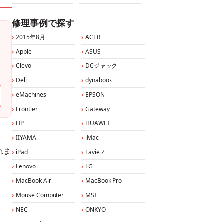
修理事例で探す
2015年8月
ACER
Apple
ASUS
Clevo
DCジャック
Dell
dynabook
eMachines
EPSON
Frontier
Gateway
HP
HUAWEI
IIYAMA
iMac
れま
iPad
Lavie Z
Lenovo
LG
MacBook Air
MacBook Pro
Mouse Computer
MSI
NEC
ONKYO