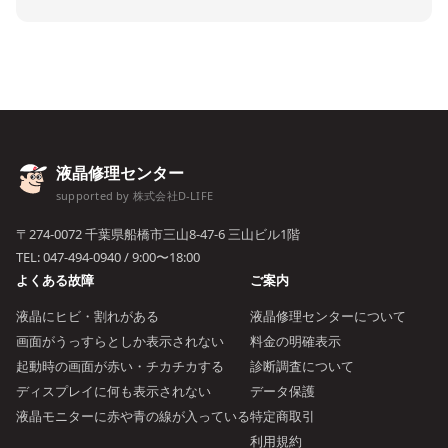
液晶修理センター
supported by 株式会社D-LIFE
〒274-0072 千葉県船橋市三山8-47-6 三山ビル1階
TEL:
047-494-0940
/ 9:00〜18:00
よくある故障
ご案内
液晶にヒビ・割れがある
液晶修理センターについて
画面がうっすらとしか表示されない
料金の明確表示
起動時の画面が赤い・チカチカする
診断調査について
ディスプレイに何も表示されない
データ保護
液晶モニターに赤や青の線が入っている
特定商取引
利用規約