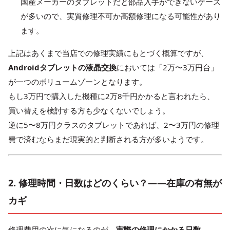
国産メーカーのタブレットだと部品入手ができないケース
が多いので、実質修理不可か高額修理になる可能性があり
ます。
上記はあくまで当店での修理実績にもとづく概算ですが、
Androidタブレットの液晶交換
においては「2万〜3万円台」
が一つのボリュームゾーンとなります。
もし3万円で購入した機種に2万8千円かかると言われたら、
買い替えを検討する方も少なくないでしょう。
逆に5〜8万円クラスのタブレットであれば、2〜3万円の修理
費で済むならまだ現実的と判断される方が多いようです。
2. 修理時間・日数はどのくらい？——在庫の有無が
カギ
修理費用の次に気になるのが、
実際の修理にかかる日数
。