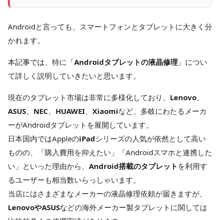
Androidと言っても、スマートフォンとタブレットに大きく分
かれます。
本記事では、特に「
Androidタブレットの液晶修理
」につい
て詳しく説明していきたいと思います。
現在のタブレット市場は非常に多様化しており、
Lenovo
、
ASUS
、
NEC
、
HUAWEI
、
Xiaomi
など、多岐にわたるメーカ
ーがAndroidタブレットを展開しています。
日本国内ではAppleの
iPad
シリーズの人気が依然として高い
ものの、「購入費用を抑えたい」「Androidスマホと連携した
い」といった理由から、
Android搭載のタブレット
を利用す
るユーザーも相当数いらっしゃいます。
当店にはさまざまなメーカーの液晶修理依頼が届きますが、
LenovoやASUS
などの海外メーカー製タブレットに関しては