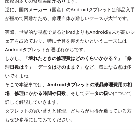
比較的多くの修理実績があります。
逆に、国内メーカー（国産）のAndroidタブレットは部品入手
が極めて困難なため、修理自体が難しいケースが大半です。
実際、世界的な視点で見るとiPadよりもAndroid端末が高いシ
ェアを占めており、特に予算を抑えたいというニーズには
Androidタブレットが選ばれがちです。
しかし、
「壊れたときの修理費はどのくらいかかる？」「修
理日数は？」「データはそのまま？」
など、気になる点は多
いですよね。
そこで本記事では、
Androidタブレットの液晶修理費用の相
場
、
修理にかかる時間や日数
、そして
データの扱い
について
詳しく解説していきます。
タブレットの買い替えと修理、どちらがお得か迷っている方
もぜひ参考にしてみてください。