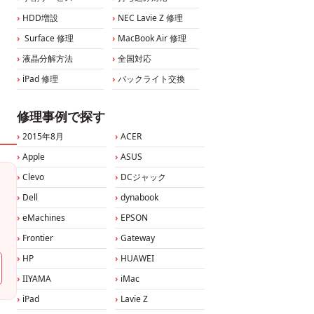
HDD増設
NEC Lavie Z 修理
Surface 修理
MacBook Air 修理
液晶分解方法
全国対応
iPad 修理
バックライト交換
修理事例で探す
2015年8月
ACER
Apple
ASUS
Clevo
DCジャック
Dell
dynabook
eMachines
EPSON
Frontier
Gateway
HP
HUAWEI
IIYAMA
iMac
iPad
Lavie Z