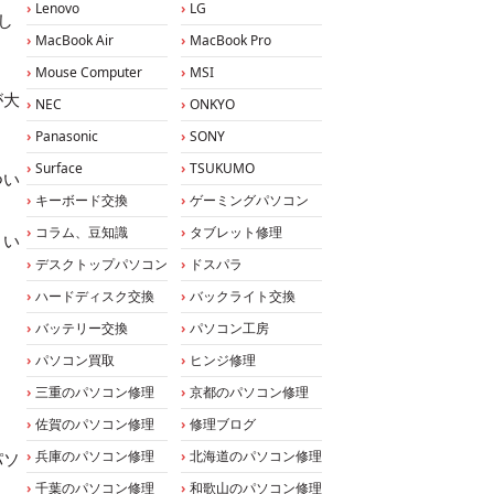
Lenovo
LG
し
MacBook Air
MacBook Pro
Mouse Computer
MSI
が大
NEC
ONKYO
Panasonic
SONY
Surface
TSUKUMO
つい
キーボード交換
ゲーミングパソコン
コラム、豆知識
タブレット修理
さい
デスクトップパソコン
ドスパラ
ハードディスク交換
バックライト交換
バッテリー交換
パソコン工房
パソコン買取
ヒンジ修理
三重のパソコン修理
京都のパソコン修理
佐賀のパソコン修理
修理ブログ
兵庫のパソコン修理
北海道のパソコン修理
パソ
千葉のパソコン修理
和歌山のパソコン修理