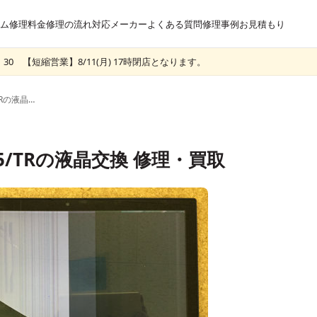
ム
修理料金
修理の流れ
対応メーカー
よくある質問
修理事例
お見積もり
30 【短縮営業】8/11(月) 17時閉店となります。
東芝 dynabook T75 T75/TRの液晶交換 修理・買取
 T75/TRの液晶交換 修理・買取