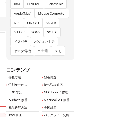
IBM
LENOVO
Panasonic
Apple(Mac)
Mouse Computer
NEC
ONKYO
SAGER
SHARP
SONY
SOTEC
ドスパラ
パソコン工房
ヤマダ電機
富士通
東芝
コンテンツ
梱包方法
型番調査
学割サービス
持ち込み対応
HDD増設
NEC Lavie Z 修理
Surface 修理
MacBook Air 修理
液晶分解方法
全国対応
iPad 修理
バックライト交換