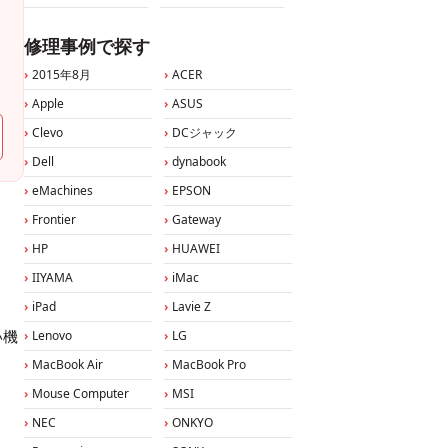
修理事例で探す
2015年8月
ACER
Apple
ASUS
Clevo
DCジャック
Dell
dynabook
eMachines
EPSON
Frontier
Gateway
HP
HUAWEI
IIYAMA
iMac
iPad
Lavie Z
い機
Lenovo
LG
MacBook Air
MacBook Pro
Mouse Computer
MSI
NEC
ONKYO