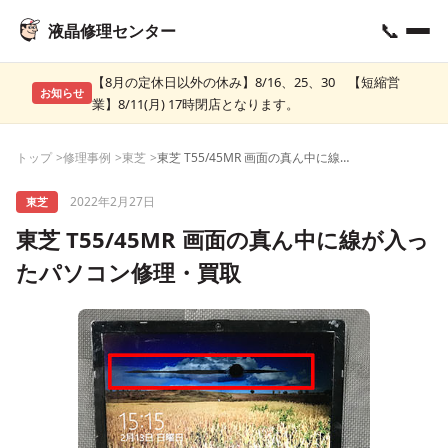
📞
液晶修理センター
【8月の定休日以外の休み】8/16、25、30 【短縮営
お知らせ
業】8/11(月) 17時閉店となります。
トップ
修理事例
東芝
東芝 T55/45MR 画面の真ん中に線が入ったパソコン修理・買取
2022年2月27日
東芝
東芝 T55/45MR 画面の真ん中に線が入っ
たパソコン修理・買取