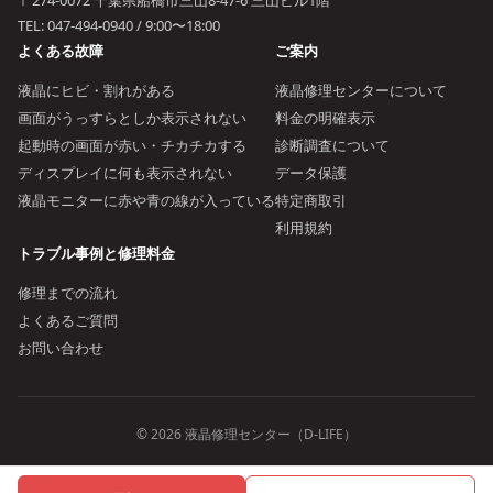
〒274-0072 千葉県船橋市三山8-47-6 三山ビル1階
TEL:
047-494-0940
/ 9:00〜18:00
よくある故障
ご案内
液晶にヒビ・割れがある
液晶修理センターについて
画面がうっすらとしか表示されない
料金の明確表示
起動時の画面が赤い・チカチカする
診断調査について
ディスプレイに何も表示されない
データ保護
液晶モニターに赤や青の線が入っている
特定商取引
利用規約
トラブル事例と修理料金
修理までの流れ
よくあるご質問
お問い合わせ
© 2026 液晶修理センター（D-LIFE）