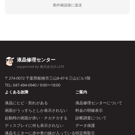
動作確認後に返送
液晶修理センター
supported by 株式会社D-LIFE
〒274-0072 千葉県船橋市三山8-47-6 三山ビル1階
TEL:
047-494-0940
/ 9:00〜18:00
よくある故障
ご案内
液晶にヒビ・割れがある
液晶修理センターについて
画面がうっすらとしか表示されない
料金の明確表示
起動時の画面が赤い・チカチカする
診断調査について
ディスプレイに何も表示されない
データ保護
液晶モニターに赤や青の線が入っている
特定商取引