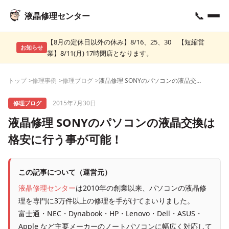
📞
液晶修理センター
【8月の定休日以外の休み】8/16、25、30 【短縮営
お知らせ
業】8/11(月) 17時閉店となります。
トップ
修理事例
修理ブログ
液晶修理 SONYのパソコンの液晶交換は格安に行う事が可能！
2015年7月30日
修理ブログ
液晶修理 SONYのパソコンの液晶交換は
格安に行う事が可能！
この記事について（運営元）
液晶修理センター
は2010年の創業以来、パソコンの液晶修
理を専門に3万件以上の修理を手がけてまいりました。
富士通・NEC・Dynabook・HP・Lenovo・Dell・ASUS・
Apple など主要メーカーのノートパソコンに幅広く対応して