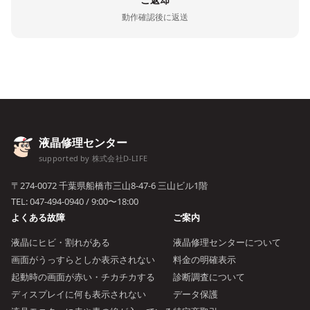
動作確認後に返送
液晶修理センター
supported by 株式会社D-LIFE
〒274-0072 千葉県船橋市三山8-47-6 三山ビル1階
TEL:
047-494-0940
/ 9:00〜18:00
よくある故障
ご案内
液晶にヒビ・割れがある
液晶修理センターについて
画面がうっすらとしか表示されない
料金の明確表示
起動時の画面が赤い・チカチカする
診断調査について
ディスプレイに何も表示されない
データ保護