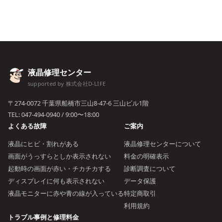
液晶修理センター
supported by 株式会社D-LIFE
〒274-0072 千葉県船橋市三山8-47-6 三山ビル1階
TEL:
047-494-0940
/ 9:00〜18:00
よくある故障
ご案内
液晶にヒビ・割れがある
液晶修理センターについて
画面がうっすらとしか表示されない
料金の明確表示
起動時の画面が赤い・チカチカする
診断調査について
ディスプレイに何も表示されない
データ保護
液晶モニターに赤や青の線が入っている
特定商取引
利用規約
トラブル事例と修理料金