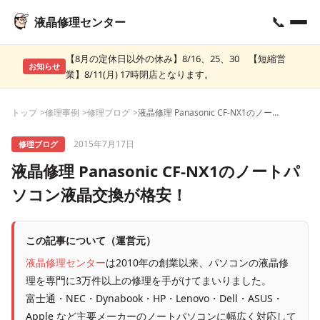
📞
液晶修理センター
【8月の定休日以外の休み】8/16、25、30 【短縮営
お知らせ
業】8/11(月) 17時閉店となります。
トップ
修理事例
修理ブログ
液晶修理 Panasonic CF-NX1のノートパソコン液晶交換が格安！
2015年7月17日
修理ブログ
液晶修理 Panasonic CF-NX1のノートパ
ソコン液晶交換が格安！
この記事について（運営元）
液晶修理センター
は2010年の創業以来、パソコンの液晶修
理を専門に3万件以上の修理を手がけてまいりました。
富士通・NEC・Dynabook・HP・Lenovo・Dell・ASUS・
Apple など主要メーカーのノートパソコンに幅広く対応して