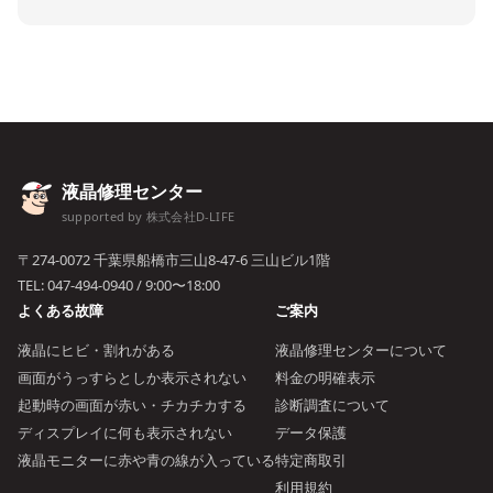
液晶修理センター
supported by 株式会社D-LIFE
〒274-0072 千葉県船橋市三山8-47-6 三山ビル1階
TEL:
047-494-0940
/ 9:00〜18:00
よくある故障
ご案内
液晶にヒビ・割れがある
液晶修理センターについて
画面がうっすらとしか表示されない
料金の明確表示
起動時の画面が赤い・チカチカする
診断調査について
ディスプレイに何も表示されない
データ保護
液晶モニターに赤や青の線が入っている
特定商取引
利用規約