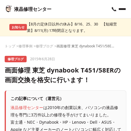
📞
液晶修理センター
【8月の定休日以外の休み】8/16、25、30 【短縮営
お知らせ
業】8/11(月) 17時閉店となります。
トップ
修理事例
修理ブログ
画面修理 東芝 dynabook T451/58ERの画面交換を格安に行います！
2015年6月28日
修理ブログ
画面修理 東芝 dynabook T451/58ERの
画面交換を格安に行います！
この記事について（運営元）
液晶修理センター
は2010年の創業以来、パソコンの液晶修
理を専門に3万件以上の修理を手がけてまいりました。
富士通・NEC・Dynabook・HP・Lenovo・Dell・ASUS・
Apple など主要メーカーのノートパソコンに幅広く対応して