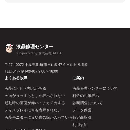
液晶修理センター
supported by 株式会社D-LIFE
〒274-0072 千葉県船橋市三山8-47-6 三山ビル1階
TEL:
047-494-0940
/ 9:00〜18:00
よくある故障
ご案内
液晶にヒビ・割れがある
液晶修理センターについて
画面がうっすらとしか表示されない
料金の明確表示
起動時の画面が赤い・チカチカする
診断調査について
ディスプレイに何も表示されない
データ保護
液晶モニターに赤や青の線が入っている
特定商取引
利用規約