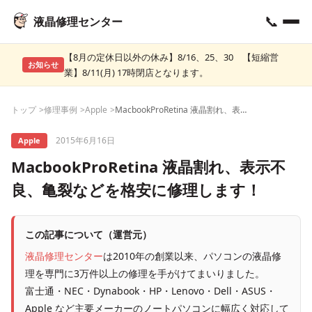
📞
液晶修理センター
【8月の定休日以外の休み】8/16、25、30 【短縮営
お知らせ
業】8/11(月) 17時閉店となります。
トップ
修理事例
Apple
MacbookProRetina 液晶割れ、表示不良、亀裂などを格安に修理します！
2015年6月16日
Apple
MacbookProRetina 液晶割れ、表示不
良、亀裂などを格安に修理します！
この記事について（運営元）
液晶修理センター
は2010年の創業以来、パソコンの液晶修
理を専門に3万件以上の修理を手がけてまいりました。
富士通・NEC・Dynabook・HP・Lenovo・Dell・ASUS・
Apple など主要メーカーのノートパソコンに幅広く対応して