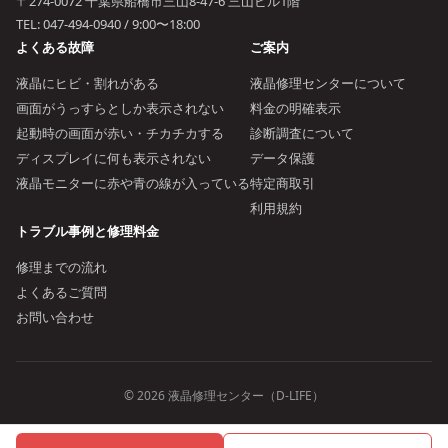
〒274-0072 千葉県船橋市三山8-47-6 三山ビル1階
TEL:
047-494-0940
/ 9:00〜18:00
よくある故障
ご案内
液晶にヒビ・割れがある
液晶修理センターについて
画面がうっすらとしか表示されない
料金の明確表示
起動時の画面が赤い・チカチカする
診断調査について
ディスプレイに何も表示されない
データ保護
液晶モニターに赤や青の線が入っている
特定商取引
利用規約
トラブル事例と修理料金
修理までの流れ
よくあるご質問
お問い合わせ
© 2026 液晶修理センター（D-LIFE）