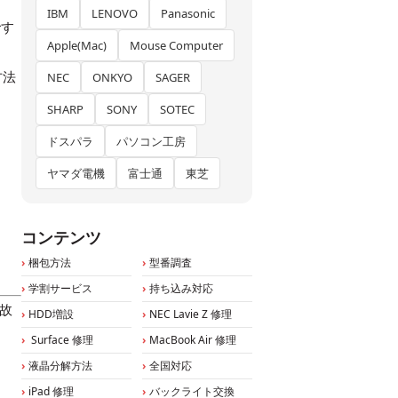
IBM
LENOVO
Panasonic
です
Apple(Mac)
Mouse Computer
方法
NEC
ONKYO
SAGER
SHARP
SONY
SOTEC
ドスパラ
パソコン工房
ヤマダ電機
富士通
東芝
コンテンツ
梱包方法
型番調査
学割サービス
持ち込み対応
が故
HDD増設
NEC Lavie Z 修理
Surface 修理
MacBook Air 修理
液晶分解方法
全国対応
iPad 修理
バックライト交換