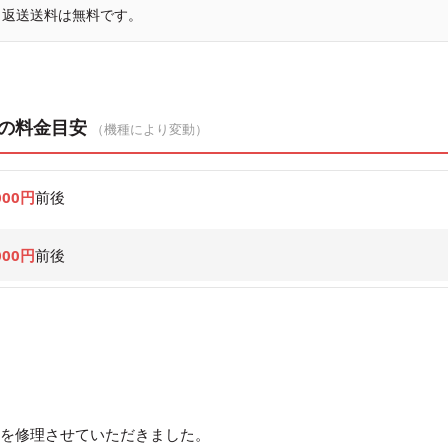
、返送送料は無料です。
換の料金目安
（機種により変動）
000円
前後
000円
前後
3インチを修理させていただきました。