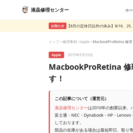
液晶修理センター
ホー
【8月の定休日以外の休み】8/16、25、
お知らせ
トップ
修理事例
Apple
2015年5月25日
Apple
MacbookProReti
す！
この記事について（運営元）
液晶修理センター
は2010年の創業以来
富士通・NEC・Dynabook・HP・Leno
しております。
部品の在庫がある場合は最短即日、取り寄