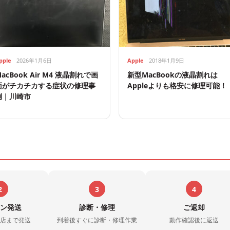
pple
2026年1月6日
Apple
2018年1月9日
acBook Air M4 液晶割れで画
新型MacBookの液晶割れは
面がチカチカする症状の修理事
Appleよりも格安に修理可能！
例｜川崎市
2
3
4
ン発送
診断・修理
ご返却
店まで発送
到着後すぐに診断・修理作業
動作確認後に返送