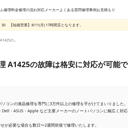
ム
修理料金
修理の流れ
対応メーカー
よくある質問
修理事例
お見積もり
30 【短縮営業】8/11(月) 17時閉店となります。
MacbookProRetina 修理 A1425の故障は格安に対応が可能です！
na 修理 A1425の故障は格安に対応が可能で
、パソコンの液晶修理を専門に3万件以上の修理を手がけてまいりました。
vo・Dell・ASUS・Apple など主要メーカーのノートパソコンに幅広く対応
せが必要な場合も数日〜2週間前後で修理いたします。