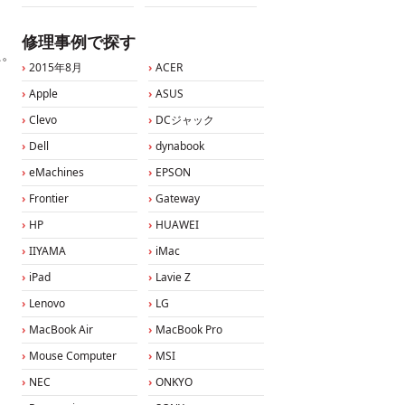
修理事例で探す
た。
2015年8月
ACER
Apple
ASUS
Clevo
DCジャック
Dell
dynabook
eMachines
EPSON
Frontier
Gateway
HP
HUAWEI
IIYAMA
iMac
iPad
Lavie Z
Lenovo
LG
MacBook Air
MacBook Pro
Mouse Computer
MSI
NEC
ONKYO