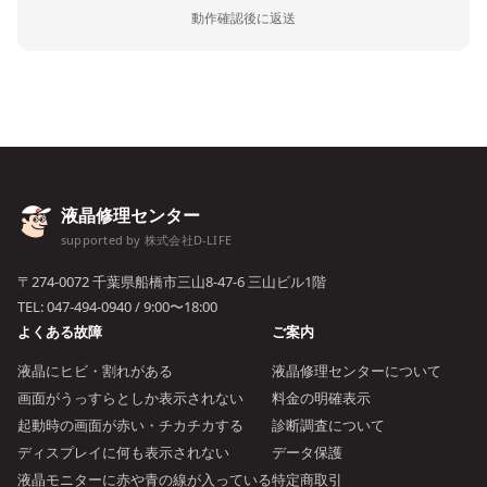
動作確認後に返送
液晶修理センター
supported by 株式会社D-LIFE
〒274-0072 千葉県船橋市三山8-47-6 三山ビル1階
TEL:
047-494-0940
/ 9:00〜18:00
よくある故障
ご案内
液晶にヒビ・割れがある
液晶修理センターについて
画面がうっすらとしか表示されない
料金の明確表示
起動時の画面が赤い・チカチカする
診断調査について
ディスプレイに何も表示されない
データ保護
液晶モニターに赤や青の線が入っている
特定商取引