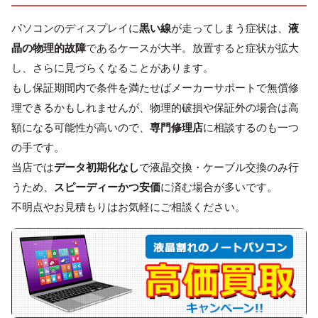
パソコンのディスプレイに
黒い線
が走ってしまう症状は、
液
晶の物理的故障
であるケースが大半。放置すると症状が拡大
し、さらに見づらくなることがあります。
もし保証期間内で条件を満たせばメーカーサポートで無償修
理できるかもしれませんが、
物理的破損
や保証外の場合は高
額になる可能性が高いので、
専門修理店
に相談するのも一つ
の手です。
当店では
データ初期化なし
で液晶交換・ケーブル交換のみ行
うため、
スピーディーかつ安価
に済む場合が多いです。
不明点やお見積もりはお気軽にご相談ください。