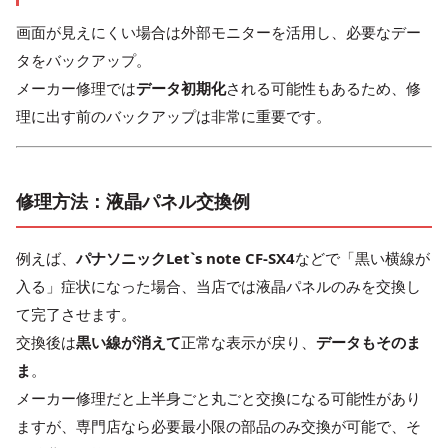
画面が見えにくい場合は外部モニターを活用し、必要なデー
タをバックアップ。
メーカー修理では
データ初期化
される可能性もあるため、修
理に出す前のバックアップは非常に重要です。
修理方法：液晶パネル交換例
例えば、
パナソニックLet`s note CF-SX4
などで「黒い横線が
入る」症状になった場合、当店では液晶パネルのみを交換し
て完了させます。
交換後は
黒い線が消えて
正常な表示が戻り、
データもそのま
ま
。
メーカー修理だと上半身ごと丸ごと交換になる可能性があり
ますが、専門店なら
必要最小限
の部品のみ交換が可能で、そ