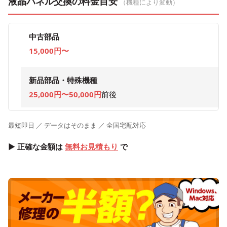
液晶パネル交換の料金目安
（機種により変動）
中古部品
15,000円〜
新品部品・特殊機種
25,000円〜50,000円
前後
最短即日 ／ データはそのまま ／ 全国宅配対応
▶ 正確な金額は
無料お見積もり
で