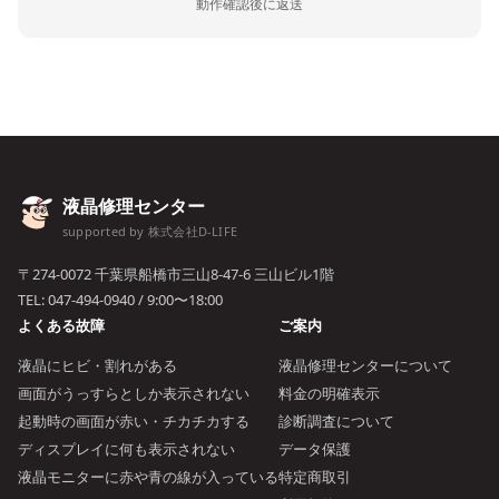
動作確認後に返送
液晶修理センター
supported by 株式会社D-LIFE
〒274-0072 千葉県船橋市三山8-47-6 三山ビル1階
TEL:
047-494-0940
/ 9:00〜18:00
よくある故障
ご案内
液晶にヒビ・割れがある
液晶修理センターについて
画面がうっすらとしか表示されない
料金の明確表示
起動時の画面が赤い・チカチカする
診断調査について
ディスプレイに何も表示されない
データ保護
液晶モニターに赤や青の線が入っている
特定商取引