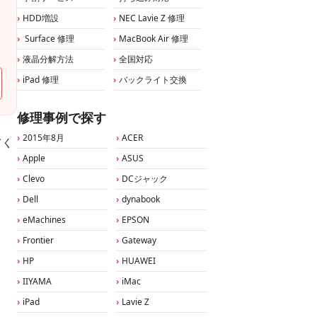
HDD増設
NEC Lavie Z 修理
Surface 修理
MacBook Air 修理
液晶分解方法
全国対応
iPad 修理
バックライト交換
修理事例で探す
2015年8月
ACER
てく
Apple
ASUS
Clevo
DCジャック
Dell
dynabook
eMachines
EPSON
Frontier
Gateway
HP
HUAWEI
IIYAMA
iMac
iPad
Lavie Z