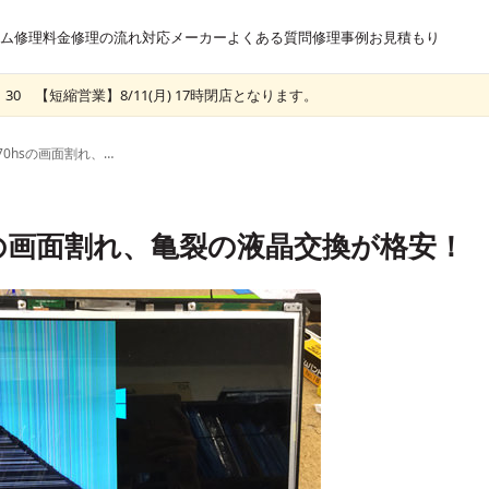
ム
修理料金
修理の流れ
対応メーカー
よくある質問
修理事例
お見積もり
30 【短縮営業】8/11(月) 17時閉店となります。
パソコン工房 w270hsの画面割れ、亀裂の液晶交換が格安！
sの画面割れ、亀裂の液晶交換が格安！