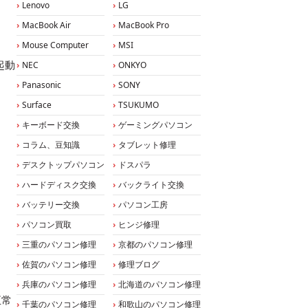
Lenovo
LG
MacBook Air
MacBook Pro
Mouse Computer
MSI
起動
NEC
ONKYO
Panasonic
SONY
Surface
TSUKUMO
キーボード交換
ゲーミングパソコン
コラム、豆知識
タブレット修理
デスクトップパソコン
ドスパラ
ハードディスク交換
バックライト交換
バッテリー交換
パソコン工房
パソコン買取
ヒンジ修理
三重のパソコン修理
京都のパソコン修理
佐賀のパソコン修理
修理ブログ
兵庫のパソコン修理
北海道のパソコン修理
正常
千葉のパソコン修理
和歌山のパソコン修理