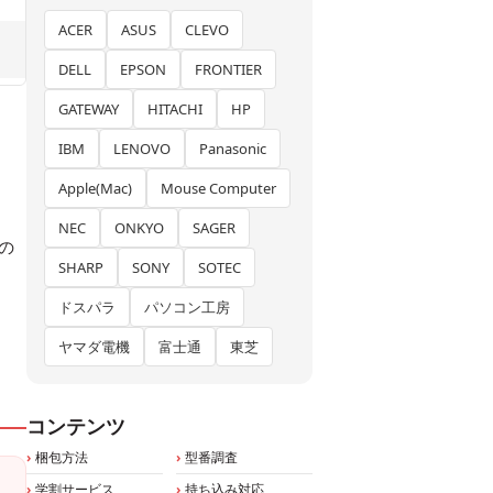
ACER
ASUS
CLEVO
DELL
EPSON
FRONTIER
GATEWAY
HITACHI
HP
IBM
LENOVO
Panasonic
Apple(Mac)
Mouse Computer
NEC
ONKYO
SAGER
の
SHARP
SONY
SOTEC
ドスパラ
パソコン工房
ヤマダ電機
富士通
東芝
コンテンツ
梱包方法
型番調査
学割サービス
持ち込み対応