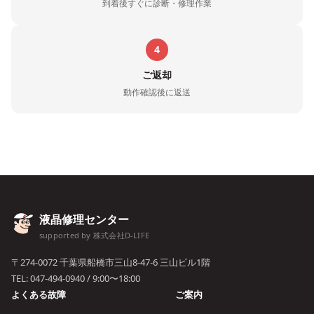
到着後すぐに診断・修理作業
4
ご返却
動作確認後に返送
液晶修理センター
supported by 株式会社D-LIFE
〒274-0072 千葉県船橋市三山8-47-6 三山ビル1階
TEL:
047-494-0940
/ 9:00〜18:00
よくある故障
ご案内