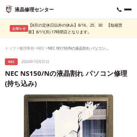
📞
液晶修理センター
【8月の定休日以外の休み】8/16、25、30 【短縮営
お知らせ
業】8/11(月) 17時閉店となります。
トップ
修理事例
NEC
NEC NS150/Nの液晶割れ パソコン修理(持ち込み)
2024年10月31日
NEC
NEC NS150/Nの液晶割れ パソコン修理
(持ち込み)