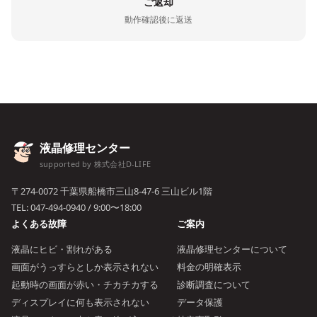
ご返却
動作確認後に返送
液晶修理センター
supported by 株式会社D-LIFE
〒274-0072 千葉県船橋市三山8-47-6 三山ビル1階
TEL:
047-494-0940
/ 9:00〜18:00
よくある故障
ご案内
液晶にヒビ・割れがある
液晶修理センターについて
画面がうっすらとしか表示されない
料金の明確表示
起動時の画面が赤い・チカチカする
診断調査について
ディスプレイに何も表示されない
データ保護