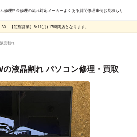
ム
修理料金
修理の流れ
対応メーカー
よくある質問
修理事例
お見積もり
30 【短縮営業】8/11(月) 17時閉店となります。
NEC LAVIE NS600/NAWの液晶割れ パソコン修理・買取
0/NAWの液晶割れ パソコン修理・買取