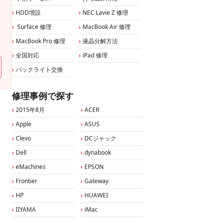
HDD増設
NEC Lavie Z 修理
Surface 修理
MacBook Air 修理
MacBook Pro 修理
液晶分解方法
全国対応
iPad 修理
バックライト交換
修理事例で探す
2015年8月
ACER
Apple
ASUS
Clevo
DCジャック
Dell
dynabook
eMachines
EPSON
Frontier
Gateway
HP
HUAWEI
IIYAMA
iMac