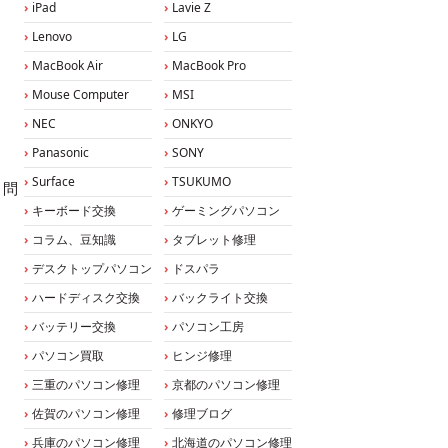
iPad
Lavie Z
Lenovo
LG
MacBook Air
MacBook Pro
Mouse Computer
MSI
NEC
ONKYO
Panasonic
SONY
Surface
TSUKUMO
、問
キーボード交換
ゲーミングパソコン
コラム、豆知識
タブレット修理
デスクトップパソコン
ドスパラ
ハードディスク交換
バックライト交換
バッテリー交換
パソコン工房
パソコン買取
ヒンジ修理
三重のパソコン修理
京都のパソコン修理
佐賀のパソコン修理
修理ブログ
兵庫のパソコン修理
北海道のパソコン修理