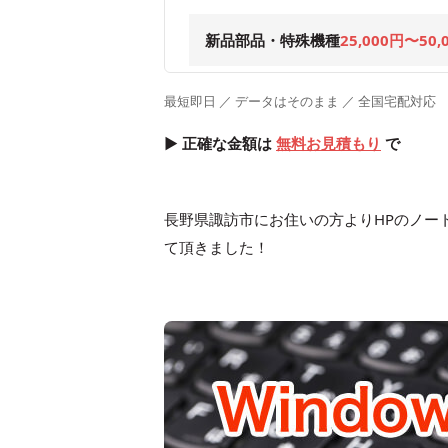
新品部品・特殊機種
25,000円〜50,
最短即日 ／ データはそのまま ／ 全国宅配対応
▶ 正確な金額は
無料お見積もり
で
長野県諏訪市にお住いの方よりHPのノートパソ
て頂きました！