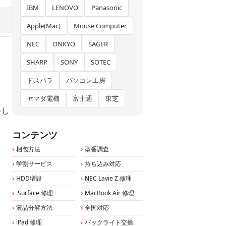
IBM
LENOVO
Panasonic
Apple(Mac)
Mouse Computer
NEC
ONKYO
SAGER
SHARP
SONY
SOTEC
ドスパラ
パソコン工房
ヤマダ電機
富士通
東芝
をし
コンテンツ
梱包方法
型番調査
学割サービス
持ち込み対応
HDD増設
NEC Lavie Z 修理
Surface 修理
MacBook Air 修理
液晶分解方法
全国対応
iPad 修理
バックライト交換