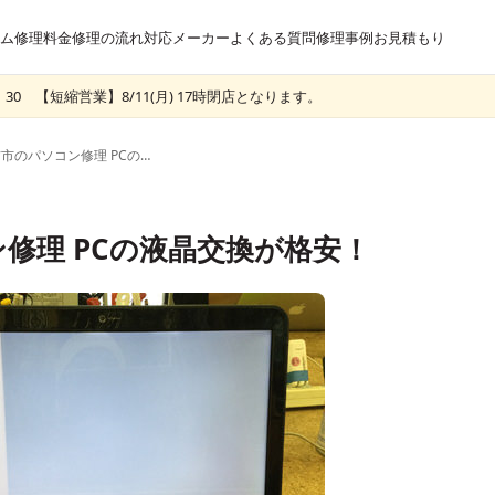
ム
修理料金
修理の流れ
対応メーカー
よくある質問
修理事例
お見積もり
30 【短縮営業】8/11(月) 17時閉店となります。
長野県諏訪市のパソコン修理 PCの液晶交換が格安！
修理 PCの液晶交換が格安！