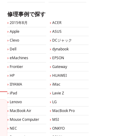
修理事例で探す
2015年8月
ACER
Apple
ASUS
Clevo
DCジャック
Dell
dynabook
eMachines
EPSON
Frontier
Gateway
HP
HUAWEI
IIYAMA
iMac
iPad
Lavie Z
Lenovo
LG
MacBook Air
MacBook Pro
Mouse Computer
MSI
NEC
ONKYO