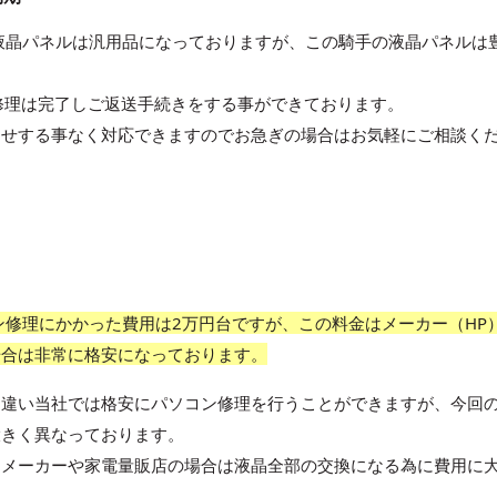
に使われている液晶パネルは汎用品になっておりますが、この騎手の液晶パネルは
修理は完了しご返送手続きをする事ができております。
たせする事なく対応できますのでお急ぎの場合はお気軽にご相談く
TUのパソコン修理にかかった費用は2万円台ですが、この料金はメーカー（HP
場合は非常に格安になっております。
と違い当社では格安にパソコン修理を行うことができますが、今回
大きく異なっております。
、メーカーや家電量販店の場合は液晶全部の交換になる為に費用に