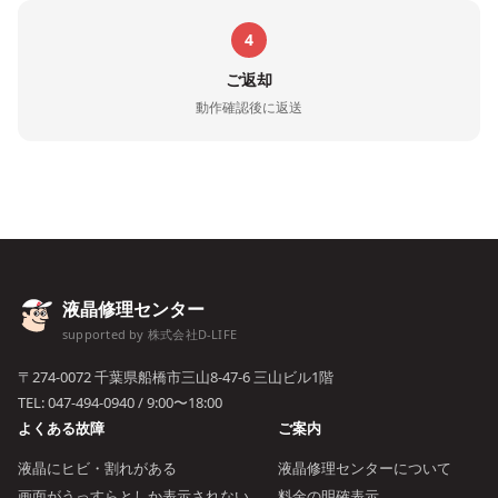
4
ご返却
動作確認後に返送
液晶修理センター
supported by 株式会社D-LIFE
〒274-0072 千葉県船橋市三山8-47-6 三山ビル1階
TEL:
047-494-0940
/ 9:00〜18:00
よくある故障
ご案内
液晶にヒビ・割れがある
液晶修理センターについて
画面がうっすらとしか表示されない
料金の明確表示