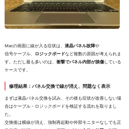
Macの画面に線が入る症状は、
液晶パネル故障
や
信号ケーブル
、
ロジックボード
など複数の原因が考えられま
す。ただし最も多いのは、
衝撃でパネル内部が損傷
している
ケースです。
修理結果：パネル交換で線が消え、問題なく表示
まずは
液晶パネル
交換を試み、その後も症状が改善しない場
合はケーブル・ロジックボードを検証する流れを取りまし
た。
交換後は横線が消え、強制再起動や外部モニターなしでも正