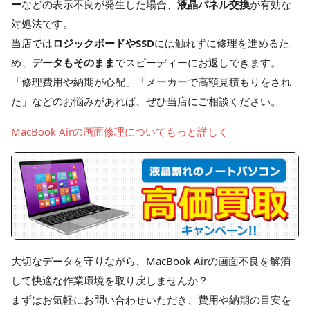
ー
などの表示不良が発生した場合、
液晶パネル交換
が有効な
対処法です。
当店では
ロジックボードやSSD
には触れずに修理を進めるた
め、
データもそのまま
でスピーディーにお返しできます。
「修理費用や納期が心配」「メーカーで高額見積もりをされ
た」などのお悩みがあれば、ぜひ当店にご相談ください。
MacBook Airの画面修理についてもっと詳しく
大切なデータを守りながら、MacBook Airの画面不良を解消
して快適な作業環境を取り戻しませんか？
まずはお気軽にお問い合わせいただき、費用や納期の目安を