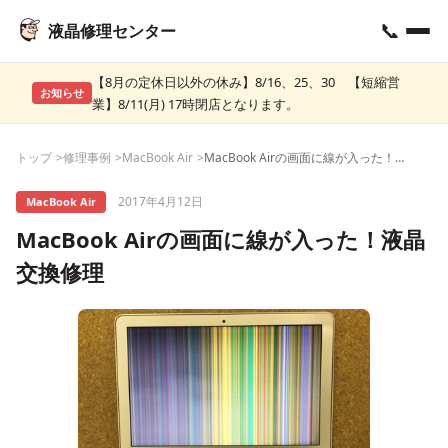
📞
液晶修理センター
【8月の定休日以外の休み】8/16、25、30 【短縮営
お知らせ
業】8/11(月) 17時閉店となります。
トップ
修理事例
MacBook Air
MacBook Airの画面に線が入った！液晶交換修理
2017年4月12日
MacBook Air
MacBook Airの画面に線が入った！液晶
交換修理