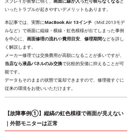
スプレイが衝撃に弱く、
画面に線が入ったり映らなくなる
と
いったトラブルが起きやすいデメリットもあります。
本記事では、実際に
MacBook Air 13インチ
（Mid 2013モデ
ルなど）で画面に縦線・横線・虹色模様が出てしまった事例
を中心に、
画面修理の流れ
や
費用目安
、
修理期間
などを詳し
く解説します。
メーカー修理では交換費用が高額になることが多いですが、
当店なら液晶パネルのみ交換
で比較的安価に抑えることが可
能です。
データもそのままの状態で返却できますので、修理後すぐに
従来の環境をお使いいただけます。
【故障事例①】縦縞の虹色模様で画面が見えない
｜外部モニターは正常