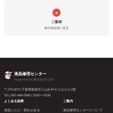
4
ご返却
動作確認後に返送
液晶修理センター
supported by 株式会社D-LIFE
〒274-0072 千葉県船橋市三山8-47-6 三山ビル1階
TEL:
047-494-0940
/ 9:00〜18:00
よくある故障
ご案内
液晶にヒビ・割れがある
液晶修理センターについて