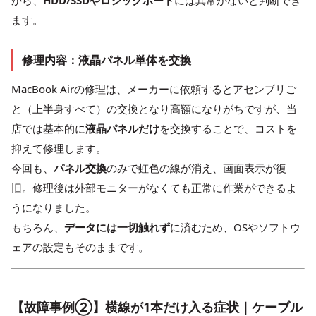
から、
HDD/SSDやロジックボード
には異常がないと判断でき
ます。
修理内容：液晶パネル単体を交換
MacBook Airの修理は、メーカーに依頼するとアセンブリご
と（上半身すべて）の交換となり高額になりがちですが、当
店では基本的に
液晶パネルだけ
を交換することで、コストを
抑えて修理します。
今回も、
パネル交換
のみで虹色の線が消え、画面表示が復
旧。修理後は外部モニターがなくても正常に作業ができるよ
うになりました。
もちろん、
データには一切触れず
に済むため、OSやソフトウ
ェアの設定もそのままです。
【故障事例②】横線が1本だけ入る症状｜ケーブル