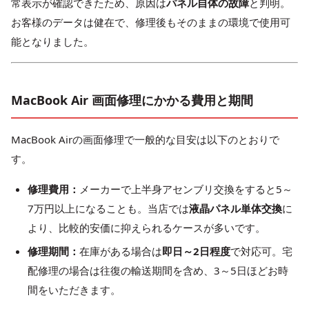
常表示が確認できたため、原因は
パネル自体の故障
と判明。
お客様のデータは健在で、修理後もそのままの環境で使用可
能となりました。
MacBook Air 画面修理にかかる費用と期間
MacBook Air
の画面修理で一般的な目安は以下のとおりで
す。
修理費用：
メーカーで上半身アセンブリ交換をすると5～
7万円以上になることも。当店では
液晶パネル単体交換
に
より、比較的安価に抑えられるケースが多いです。
修理期間：
在庫がある場合は
即日～2日程度
で対応可。宅
配修理の場合は往復の輸送期間を含め、3～5日ほどお時
間をいただきます。