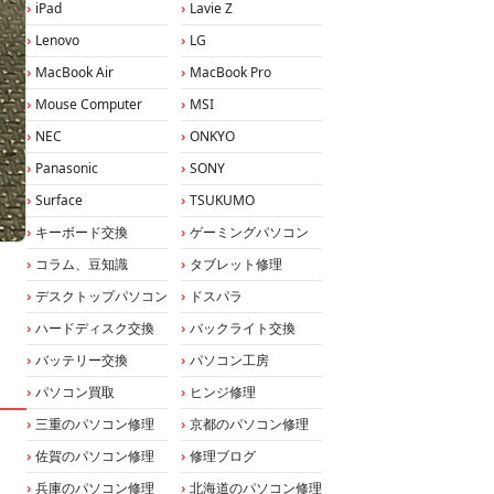
iPad
Lavie Z
Lenovo
LG
MacBook Air
MacBook Pro
Mouse Computer
MSI
NEC
ONKYO
Panasonic
SONY
Surface
TSUKUMO
キーボード交換
ゲーミングパソコン
コラム、豆知識
タブレット修理
デスクトップパソコン
ドスパラ
ハードディスク交換
バックライト交換
バッテリー交換
パソコン工房
パソコン買取
ヒンジ修理
三重のパソコン修理
京都のパソコン修理
佐賀のパソコン修理
修理ブログ
兵庫のパソコン修理
北海道のパソコン修理