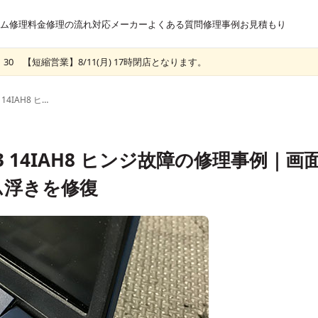
ム
修理料金
修理の流れ
対応メーカー
よくある質問
修理事例
お見積もり
30 【短縮営業】8/11(月) 17時閉店となります。
Lenovo IdeaPad Slim 3 14IAH8 ヒンジ故障の修理事例｜画面開閉時の破損・フレーム浮きを修復
lim 3 14IAH8 ヒンジ故障の修理事例｜画
ム浮きを修復