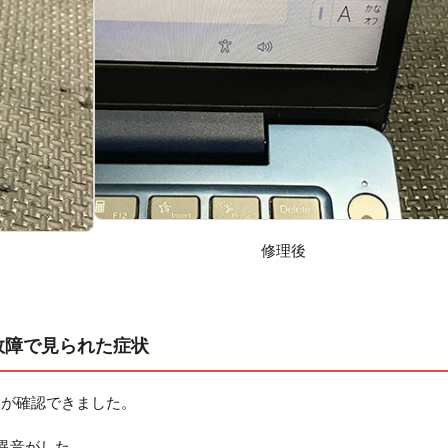
修理後
ヒンジ故障で見られた症状
状が確認できました。
異音がした