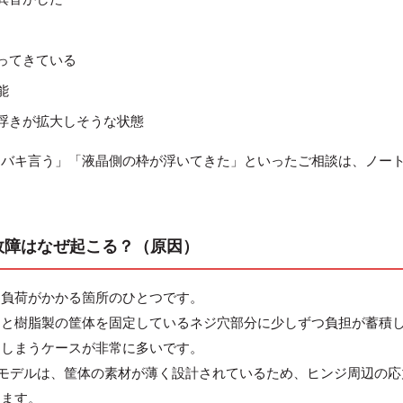
ってきている
能
浮きが拡大しそうな状態
キバキ言う」「液晶側の枠が浮いてきた」といったご相談は、ノー
のヒンジ故障はなぜ起こる？（原因）
も負荷がかかる箇所のひとつです。
品と樹脂製の筐体を固定しているネジ穴部分に少しずつ負担が蓄積
てしまうケースが非常に多いです。
ような薄型軽量モデルは、筐体の素材が薄く設計されているため、ヒンジ周辺の
ります。