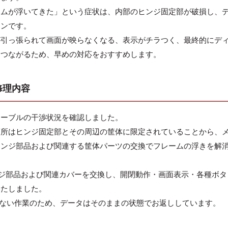
ームが浮いてきた」という症状は、内部のヒンジ固定部が破損し、
インです。
が引っ張られて画面が映らなくなる、表示がチラつく、最終的にデ
につながるため、早めの対応をおすすめします。
と修理内容
ケーブルの干渉状況を確認しました。
箇所はヒンジ固定部とその周辺の筐体に限定されていることから、
ヒンジ部品および関連する筐体パーツの交換でフレームの浮きを解
AH8用のヒンジ部品および関連カバーを交換し、開閉動作・画面表示・各種ボ
いたしました。
れない作業のため、データはそのままの状態でお返ししています。