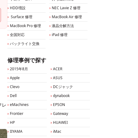
HDD増設
NEC Lavie Z 修理
Surface 修理
MacBook Air 修理
MacBook Pro 修理
液晶分解方法
全国対応
iPad 修理
バックライト交換
修理事例で探す
2015年8月
ACER
Apple
ASUS
Clevo
DCジャック
Dell
dynabook
フレ
eMachines
EPSON
Frontier
Gateway
HP
HUAWEI
IIYAMA
iMac