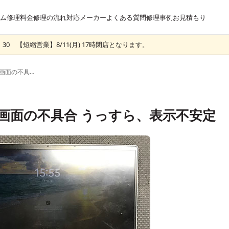
ム
修理料金
修理の流れ
対応メーカー
よくある質問
修理事例
お見積もり
30 【短縮営業】8/11(月) 17時閉店となります。
ideapad 720S-13IKBの画面の不具合 うっすら、表示不安定
3IKBの画面の不具合 うっすら、表示不安定