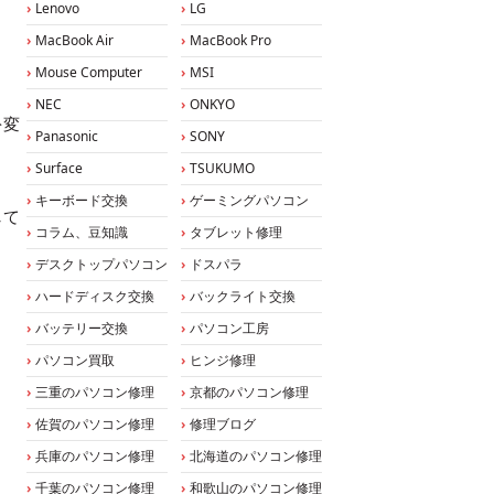
Lenovo
LG
MacBook Air
MacBook Pro
Mouse Computer
MSI
NEC
ONKYO
を変
Panasonic
SONY
Surface
TSUKUMO
キーボード交換
ゲーミングパソコン
して
コラム、豆知識
タブレット修理
デスクトップパソコン
ドスパラ
ハードディスク交換
バックライト交換
バッテリー交換
パソコン工房
パソコン買取
ヒンジ修理
三重のパソコン修理
京都のパソコン修理
佐賀のパソコン修理
修理ブログ
兵庫のパソコン修理
北海道のパソコン修理
千葉のパソコン修理
和歌山のパソコン修理