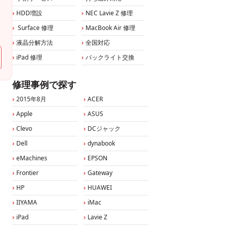
HDD増設
NEC Lavie Z 修理
Surface 修理
MacBook Air 修理
液晶分解方法
全国対応
iPad 修理
バックライト交換
修理事例で探す
2015年8月
ACER
Apple
ASUS
Clevo
DCジャック
Dell
dynabook
eMachines
EPSON
Frontier
Gateway
HP
HUAWEI
IIYAMA
iMac
iPad
Lavie Z