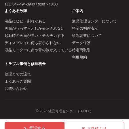
TEL:
047-494-0940
/ 9:00〜18:00
よくある故障
ご案内
液晶にヒビ・割れがある
液晶修理センターについて
画面がうっすらとしか表示されない
料金の明確表示
起動時の画面が赤い・チカチカする
診断調査について
ディスプレイに何も表示されない
データ保護
液晶モニターに赤や青の線が入っている
特定商取引
利用規約
トラブル事例と修理料金
修理までの流れ
よくあるご質問
お問い合わせ
© 2026 液晶修理センター（D-LIFE）
📞 電話する
✉ お見積もり