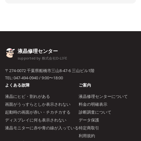
液晶修理センター
supported by 株式会社D-LIFE
〒274-0072 千葉県船橋市三山8-47-6 三山ビル1階
TEL:
047-494-0940
/ 9:00〜18:00
よくある故障
ご案内
液晶にヒビ・割れがある
液晶修理センターについて
画面がうっすらとしか表示されない
料金の明確表示
起動時の画面が赤い・チカチカする
診断調査について
ディスプレイに何も表示されない
データ保護
液晶モニターに赤や青の線が入っている
特定商取引
利用規約