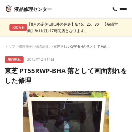
📞
液晶修理センター
【8月の定休日以外の休み】8/16、25、30 【短縮営
お知らせ
業】8/11(月) 17時閉店となります。
トップ
修理事例
液晶割れ
東芝 PT55RWP-BHA 落として画面割れをした修理
2015年12月14日
液晶割れ
東芝 PT55RWP-BHA 落として画面割れを
した修理