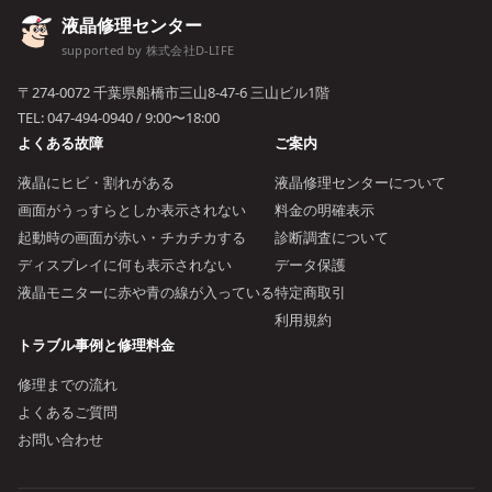
液晶修理センター
supported by 株式会社D-LIFE
〒274-0072 千葉県船橋市三山8-47-6 三山ビル1階
TEL:
047-494-0940
/ 9:00〜18:00
よくある故障
ご案内
液晶にヒビ・割れがある
液晶修理センターについて
画面がうっすらとしか表示されない
料金の明確表示
起動時の画面が赤い・チカチカする
診断調査について
ディスプレイに何も表示されない
データ保護
液晶モニターに赤や青の線が入っている
特定商取引
利用規約
トラブル事例と修理料金
修理までの流れ
よくあるご質問
お問い合わせ