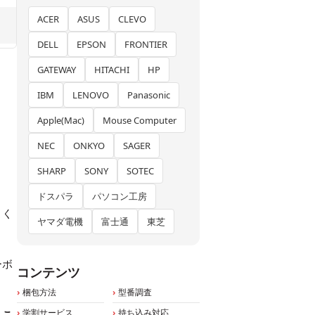
ACER
ASUS
CLEVO
DELL
EPSON
FRONTIER
GATEWAY
HITACHI
HP
IBM
LENOVO
Panasonic
Apple(Mac)
Mouse Computer
NEC
ONKYO
SAGER
SHARP
SONY
SOTEC
ドスパラ
パソコン工房
よく
ヤマダ電機
富士通
東芝
ーボ
コンテンツ
梱包方法
型番調査
学割サービス
持ち込み対応
、
こ