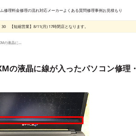
ム
修理料金
修理の流れ
対応メーカー
よくある質問
修理事例
お見積もり
30 【短縮営業】8/11(月) 17時閉店となります。
iiyama 15FP035-i7-DFXMの液晶に線が入ったパソコン修理・買取
-i7-DFXMの液晶に線が入ったパソコン修理