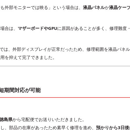
でも外部モニターでは映る」という場合は、
液晶パネル
か
液晶ケー
る場合は、
マザーボードやGPU
に原因があることが多く、修理難度
FXMのケースでは、外部ディスプレイが正常だったため、修理範囲を液晶パネ
費用を抑えて完了できました。
短期間対応が可能
徳島県
から宅配便でお送りいただきました。
明し、部品の在庫があったため素早く修理を進め、
預かりから3日後