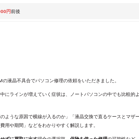
000円
前後
i7-DFXMの液晶不具合でパソコン修理の依頼をいただきました。
用中にラインが増えていく症状は、ノートパソコンの中でも比較的
どのような原因で横線が入るのか」「液晶交換で直るケースとマザ
る費用や期間」などをわかりやすく解説します。
理せずに買取に出す
場合の選択肢、
保険を使った修理
の可能性など