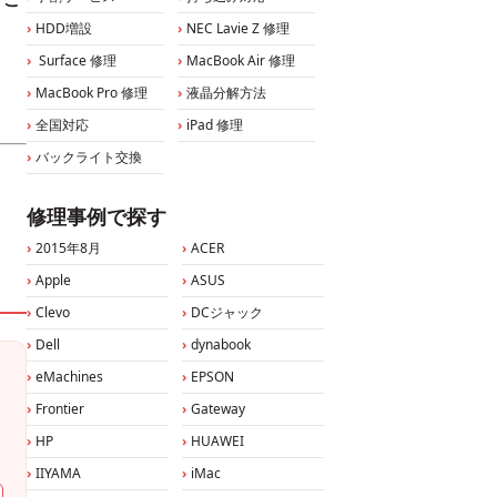
HDD増設
NEC Lavie Z 修理
Surface 修理
MacBook Air 修理
MacBook Pro 修理
液晶分解方法
全国対応
iPad 修理
バックライト交換
修理事例で探す
2015年8月
ACER
Apple
ASUS
Clevo
DCジャック
Dell
dynabook
eMachines
EPSON
Frontier
Gateway
HP
HUAWEI
IIYAMA
iMac