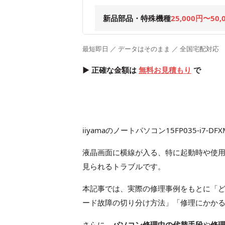
新品部品・特殊機種
25,000円〜50,
最短即日 ／ データはそのまま ／ 全国宅配対応
▶ 正確な金額は
無料お見積もり
で
iiyamaのノートパソコン15FP035-
液晶画面に横線が入る、特に起動時や使
見られるトラブルです。
本記事では、実際の修理事例をもとに「
ード故障の切り分け方法」「修理にかか
さらに、
パソコン修理中の代替手段
や
修