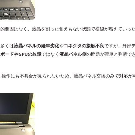
外的要因はなく、液晶を割った覚えもない状態で横線が増えていっ
の多くは
液晶パネルの経年劣化
や
コネクタの接触不良
ですが、外部
ボードやGPUの故障
ではなく
液晶パネル側
の問題が濃厚と判断で
おり、操作にも不具合が見られないため、液晶パネル交換のみで対応が