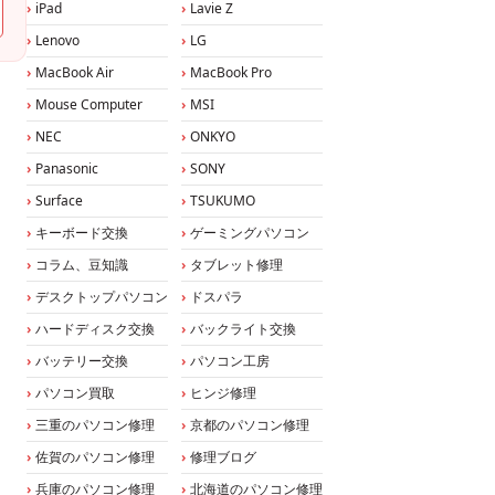
iPad
Lavie Z
Lenovo
LG
MacBook Air
MacBook Pro
Mouse Computer
MSI
NEC
ONKYO
Panasonic
SONY
Surface
TSUKUMO
キーボード交換
ゲーミングパソコン
コラム、豆知識
タブレット修理
デスクトップパソコン
ドスパラ
ハードディスク交換
バックライト交換
バッテリー交換
パソコン工房
パソコン買取
ヒンジ修理
三重のパソコン修理
京都のパソコン修理
佐賀のパソコン修理
修理ブログ
兵庫のパソコン修理
北海道のパソコン修理