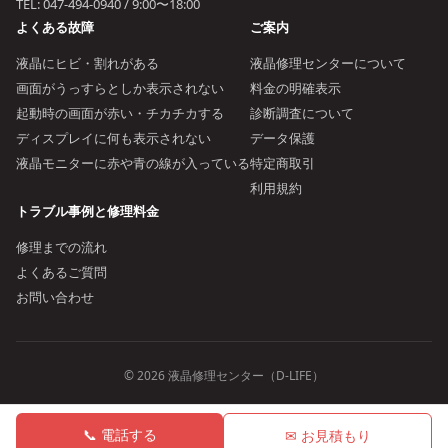
TEL:
047-494-0940
/ 9:00〜18:00
よくある故障
ご案内
液晶にヒビ・割れがある
液晶修理センターについて
画面がうっすらとしか表示されない
料金の明確表示
起動時の画面が赤い・チカチカする
診断調査について
ディスプレイに何も表示されない
データ保護
液晶モニターに赤や青の線が入っている
特定商取引
利用規約
トラブル事例と修理料金
修理までの流れ
よくあるご質問
お問い合わせ
© 2026 液晶修理センター（D-LIFE）
📞 電話する
✉ お見積もり