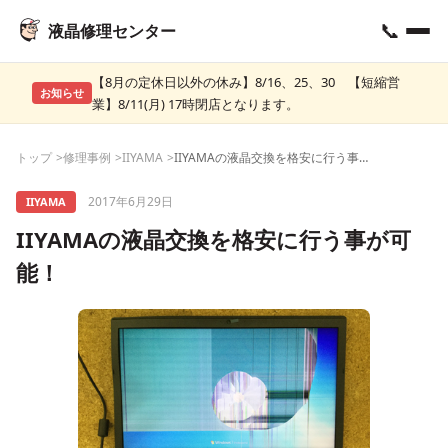
📞
液晶修理センター
【8月の定休日以外の休み】8/16、25、30 【短縮営
お知らせ
業】8/11(月) 17時閉店となります。
トップ
修理事例
IIYAMA
IIYAMAの液晶交換を格安に行う事が可能！
2017年6月29日
IIYAMA
IIYAMAの液晶交換を格安に行う事が可
能！